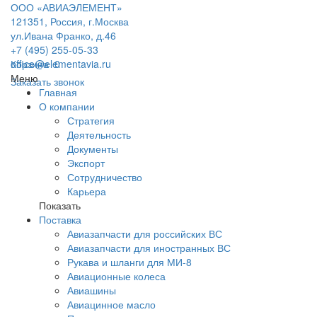
ООО «АВИАЭЛЕМЕНТ»
121351, Россия, г.Москва
ул.Ивана Франко, д.46
+7 (495) 255-05-33
office@elementavia.ru
Корзина
0
Меню
Заказать звонок
Главная
О компании
Стратегия
Деятельность
Документы
Экспорт
Сотрудничество
Карьера
Показать
Поставка
Авиазапчасти для российских ВС
Авиазапчасти для иностранных ВС
Рукава и шланги для МИ-8
Авиационные колеса
Авиашины
Авиацинное масло