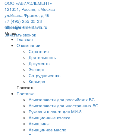
ООО «АВИАЭЛЕМЕНТ»
121351, Россия, г.Москва
ул.Ивана Франко, д.46
+7 (495) 255-05-33
office@elementavia.ru
Корзина
0
Меню
Заказать звонок
Главная
О компании
Стратегия
Деятельность
Документы
Экспорт
Сотрудничество
Карьера
Показать
Поставка
Авиазапчасти для российских ВС
Авиазапчасти для иностранных ВС
Рукава и шланги для МИ-8
Авиационные колеса
Авиашины
Авиацинное масло