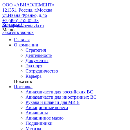
ООО «АВИАЭЛЕМЕНТ»
121351, Россия, г.Москва
ул.Ивана Франко, д.46
+7 (495) 255-05-33
Корзина
0
office@elementavia.ru
Меню
Заказать звонок
Главная
О компании
Стратегия
Деятельность
Документы
Экспорт
Сотрудничество
Карьера
Показать
Поставка
Авиазапчасти для российских ВС
Авиазапчасти для иностранных ВС
Рукава и шланги для МИ-8
Авиационные колеса
Авиашины
Авиацинное масло
Подшипники
Метизы