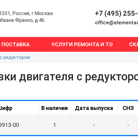
+7 (495) 255
1351, Россия, г.Москва
.Ивана Франко, д.46
office@elementav
ПОСТАВКА
УСЛУГИ РЕМОНТА И ТО
СК
 с редуктором
вки двигателя с редуктор
Шифр
В наличии
Дата выпуска
СНЭ
9913-00
1
-
-