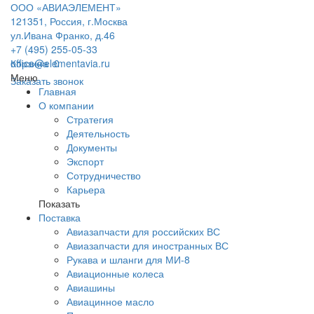
ООО «АВИАЭЛЕМЕНТ»
121351, Россия, г.Москва
ул.Ивана Франко, д.46
+7 (495) 255-05-33
office@elementavia.ru
Корзина
0
Меню
Заказать звонок
Главная
О компании
Стратегия
Деятельность
Документы
Экспорт
Сотрудничество
Карьера
Показать
Поставка
Авиазапчасти для российских ВС
Авиазапчасти для иностранных ВС
Рукава и шланги для МИ-8
Авиационные колеса
Авиашины
Авиацинное масло