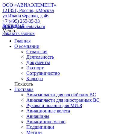
ООО «АВИАЭЛЕМЕНТ»
121351, Россия, г.Москва
ул.Ивана Франко, д.46
+7 (495) 255-05-33
Корзина
0
office@elementavia.ru
Меню
Заказать звонок
Главная
О компании
Стратегия
Деятельность
Документы
Экспорт
Сотрудничество
Карьера
Показать
Поставка
Авиазапчасти для российских ВС
Авиазапчасти для иностранных ВС
Рукава и шланги для МИ-8
Авиационные колеса
Авиашины
Авиацинное масло
Подшипники
Метизы