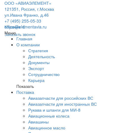
ООО «АВИАЭЛЕМЕНТ»
121351, Россия, г.Москва
ул.Ивана Франко, д.46
+7 (495) 255-05-33
office@elementavia.ru
Корзина
0
Меню
Заказать звонок
Главная
О компании
Стратегия
Деятельность
Документы
Экспорт
Сотрудничество
Карьера
Показать
Поставка
Авиазапчасти для российских ВС
Авиазапчасти для иностранных ВС
Рукава и шланги для МИ-8
Авиационные колеса
Авиашины
Авиацинное масло