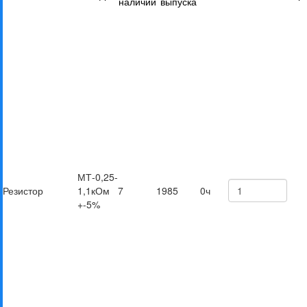
наличии
выпуска
МТ-0,25-
Резистор
1,1кОм
7
1985
0ч
+-5%