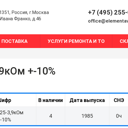
+7 (495) 255
1351, Россия, г.Москва
.Ивана Франко, д.46
office@elementav
ПОСТАВКА
УСЛУГИ РЕМОНТА И ТО
СК
,9кОм +-10%
Шифр
В наличии
Дата выпуска
СНЭ
25-3,9кОм
4
1985
0ч
-10%