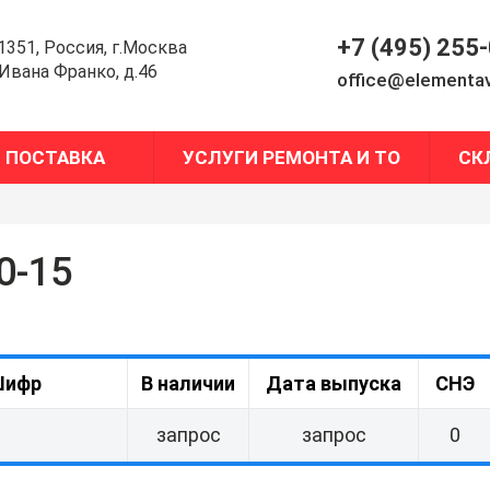
+7 (495) 255
1351, Россия, г.Москва
.Ивана Франко, д.46
office@elementav
ПОСТАВКА
УСЛУГИ РЕМОНТА И ТО
СК
0-15
ифр
В наличии
Дата выпуска
СНЭ
запрос
запрос
0