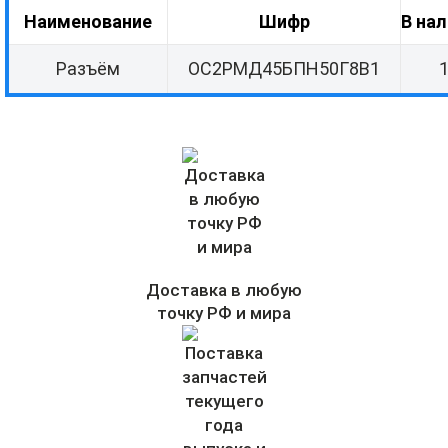
Наименование
Шифр
В на
Разъём
ОС2РМД45БПН50Г8В1
Доставка в любую
точку РФ и мира