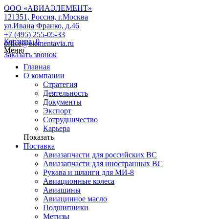
ООО «АВИАЭЛЕМЕНТ»
121351, Россия, г.Москва
ул.Ивана Франко, д.46
+7 (495) 255-05-33
Корзина
0
office@elementavia.ru
Меню
Заказать звонок
Главная
О компании
Стратегия
Деятельность
Документы
Экспорт
Сотрудничество
Карьера
Показать
Поставка
Авиазапчасти для российских ВС
Авиазапчасти для иностранных ВС
Рукава и шланги для МИ-8
Авиационные колеса
Авиашины
Авиацинное масло
Подшипники
Метизы