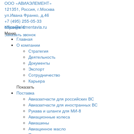
ООО «АВИАЭЛЕМЕНТ»
121351, Россия, г.Москва
ул.Ивана Франко, д.46
+7 (495) 255-05-33
office@elementavia.ru
Корзина
0
Меню
Заказать звонок
Главная
О компании
Стратегия
Деятельность
Документы
Экспорт
Сотрудничество
Карьера
Показать
Поставка
Авиазапчасти для российских ВС
Авиазапчасти для иностранных ВС
Рукава и шланги для МИ-8
Авиационные колеса
Авиашины
Авиацинное масло