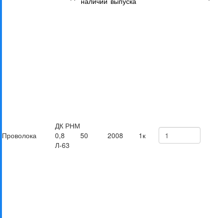
наличии
выпуска
ДК РНМ
Проволока
0,8
50
2008
1к
Л-63