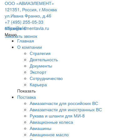
ООО «АВИАЭЛЕМЕНТ»
121351, Россия, г.Москва
ул.Ивана Франко, д.46
+7 (495) 255-05-33
office@elementavia.ru
Корзина
0
Меню
Заказать звонок
Главная
О компании
Стратегия
Деятельность
Документы
Экспорт
Сотрудничество
Карьера
Показать
Поставка
Авиазапчасти для российских ВС
Авиазапчасти для иностранных ВС
Рукава и шланги для МИ-8
Авиационные колеса
Авиашины
Авиацинное масло