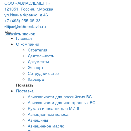
ООО «АВИАЭЛЕМЕНТ»
121351, Россия, г.Москва
ул.Ивана Франко, д.46
+7 (495) 255-05-33
office@elementavia.ru
Корзина
0
Меню
Заказать звонок
Главная
О компании
Стратегия
Деятельность
Документы
Экспорт
Сотрудничество
Карьера
Показать
Поставка
Авиазапчасти для российских ВС
Авиазапчасти для иностранных ВС
Рукава и шланги для МИ-8
Авиационные колеса
Авиашины
Авиацинное масло