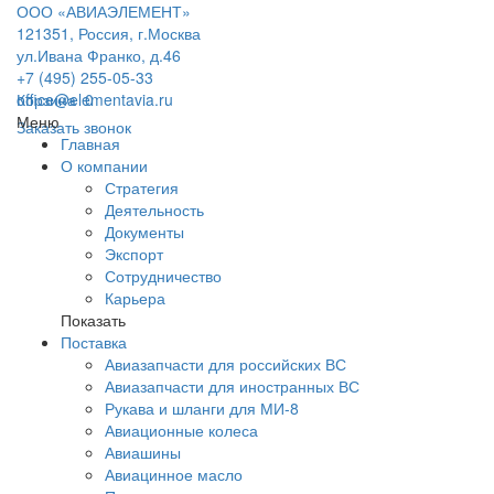
ООО «АВИАЭЛЕМЕНТ»
121351, Россия, г.Москва
ул.Ивана Франко, д.46
+7 (495) 255-05-33
office@elementavia.ru
Корзина
0
Меню
Заказать звонок
Главная
О компании
Стратегия
Деятельность
Документы
Экспорт
Сотрудничество
Карьера
Показать
Поставка
Авиазапчасти для российских ВС
Авиазапчасти для иностранных ВС
Рукава и шланги для МИ-8
Авиационные колеса
Авиашины
Авиацинное масло