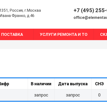
+7 (495) 255
1351, Россия, г.Москва
.Ивана Франко, д.46
office@elementav
ПОСТАВКА
УСЛУГИ РЕМОНТА И ТО
СК
ифр
В наличии
Дата выпуска
СНЭ
запрос
запрос
0