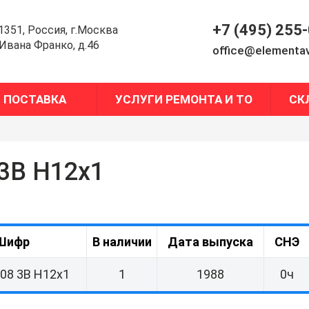
+7 (495) 255
1351, Россия, г.Москва
.Ивана Франко, д.46
office@elementav
ПОСТАВКА
УСЛУГИ РЕМОНТА И ТО
СК
 3В Н12х1
Шифр
В наличии
Дата выпуска
СНЭ
08 3В Н12х1
1
1988
0ч