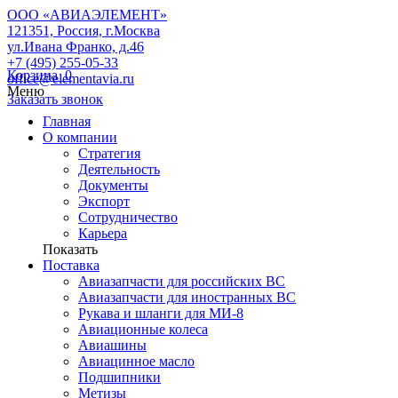
ООО «АВИАЭЛЕМЕНТ»
121351, Россия, г.Москва
ул.Ивана Франко, д.46
+7 (495) 255-05-33
Корзина
0
office@elementavia.ru
Меню
Заказать звонок
Главная
О компании
Стратегия
Деятельность
Документы
Экспорт
Сотрудничество
Карьера
Показать
Поставка
Авиазапчасти для российских ВС
Авиазапчасти для иностранных ВС
Рукава и шланги для МИ-8
Авиационные колеса
Авиашины
Авиацинное масло
Подшипники
Метизы