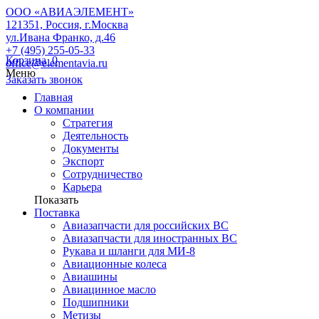
ООО «АВИАЭЛЕМЕНТ»
121351, Россия, г.Москва
ул.Ивана Франко, д.46
+7 (495) 255-05-33
Корзина
0
office@elementavia.ru
Меню
Заказать звонок
Главная
О компании
Стратегия
Деятельность
Документы
Экспорт
Сотрудничество
Карьера
Показать
Поставка
Авиазапчасти для российских ВС
Авиазапчасти для иностранных ВС
Рукава и шланги для МИ-8
Авиационные колеса
Авиашины
Авиацинное масло
Подшипники
Метизы