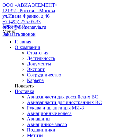
ООО «АВИАЭЛЕМЕНТ»
121351, Россия, г.Москва
ул.Ивана Франко, д.46
+7 (495) 255-05-33
Корзина
0
office@elementavia.ru
Меню
Заказать звонок
Главная
О компании
Стратегия
Деятельность
Документы
Экспорт
Сотрудничество
Карьера
Показать
Поставка
Авиазапчасти для российских ВС
Авиазапчасти для иностранных ВС
Рукава и шланги для МИ-8
Авиационные колеса
Авиашины
Авиацинное масло
Подшипники
Метизы