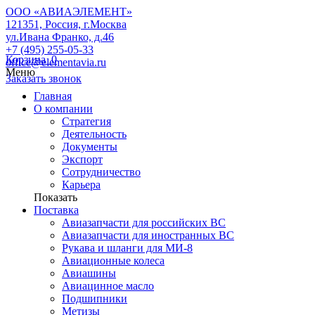
ООО «АВИАЭЛЕМЕНТ»
121351, Россия, г.Москва
ул.Ивана Франко, д.46
+7 (495) 255-05-33
Корзина
0
office@elementavia.ru
Меню
Заказать звонок
Главная
О компании
Стратегия
Деятельность
Документы
Экспорт
Сотрудничество
Карьера
Показать
Поставка
Авиазапчасти для российских ВС
Авиазапчасти для иностранных ВС
Рукава и шланги для МИ-8
Авиационные колеса
Авиашины
Авиацинное масло
Подшипники
Метизы