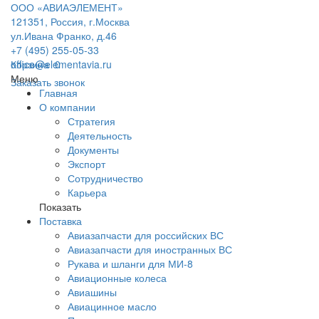
ООО «АВИАЭЛЕМЕНТ»
121351, Россия, г.Москва
ул.Ивана Франко, д.46
+7 (495) 255-05-33
office@elementavia.ru
Корзина
0
Меню
Заказать звонок
Главная
О компании
Стратегия
Деятельность
Документы
Экспорт
Сотрудничество
Карьера
Показать
Поставка
Авиазапчасти для российских ВС
Авиазапчасти для иностранных ВС
Рукава и шланги для МИ-8
Авиационные колеса
Авиашины
Авиацинное масло