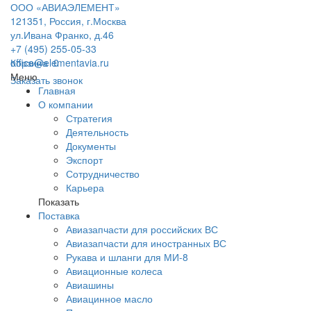
ООО «АВИАЭЛЕМЕНТ»
121351, Россия, г.Москва
ул.Ивана Франко, д.46
+7 (495) 255-05-33
office@elementavia.ru
Корзина
0
Меню
Заказать звонок
Главная
О компании
Стратегия
Деятельность
Документы
Экспорт
Сотрудничество
Карьера
Показать
Поставка
Авиазапчасти для российских ВС
Авиазапчасти для иностранных ВС
Рукава и шланги для МИ-8
Авиационные колеса
Авиашины
Авиацинное масло