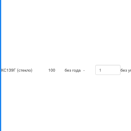
КС139Г (стекло)
100
без года
-
без у