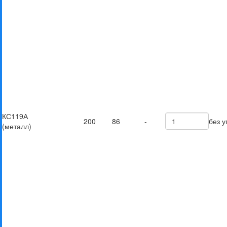
КС119А
200
86
-
без у
(металл)