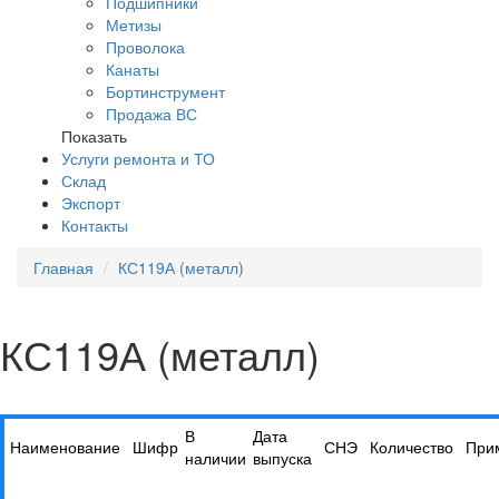
Подшипники
Метизы
Проволока
Канаты
Бортинструмент
Продажа ВС
Показать
Услуги ремонта и ТО
Склад
Экспорт
Контакты
Главная
КС119А (металл)
КС119А (металл)
В
Дата
Наименование
Шифр
СНЭ
Количество
При
наличии
выпуска