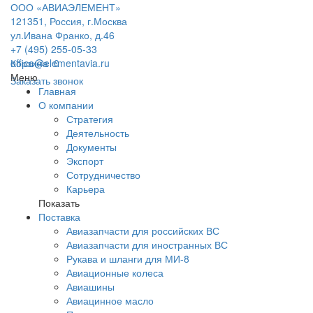
ООО «АВИАЭЛЕМЕНТ»
121351, Россия, г.Москва
ул.Ивана Франко, д.46
+7 (495) 255-05-33
office@elementavia.ru
Корзина
0
Меню
Заказать звонок
Главная
О компании
Стратегия
Деятельность
Документы
Экспорт
Сотрудничество
Карьера
Показать
Поставка
Авиазапчасти для российских ВС
Авиазапчасти для иностранных ВС
Рукава и шланги для МИ-8
Авиационные колеса
Авиашины
Авиацинное масло