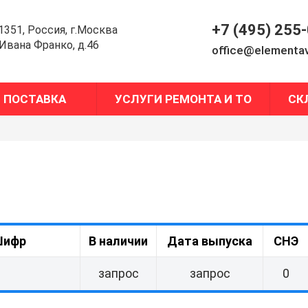
+7 (495) 255
1351, Россия, г.Москва
.Ивана Франко, д.46
office@elementav
ПОСТАВКА
УСЛУГИ РЕМОНТА И ТО
СК
ифр
В наличии
Дата выпуска
СНЭ
запрос
запрос
0