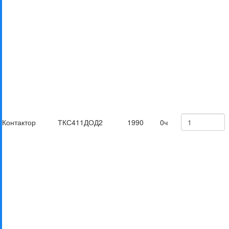
Контактор
ТКС411ДОД
2
1990
0ч