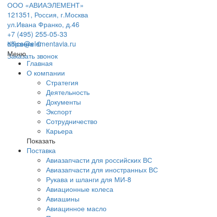
ООО «АВИАЭЛЕМЕНТ»
121351, Россия, г.Москва
ул.Ивана Франко, д.46
+7 (495) 255-05-33
office@elementavia.ru
Корзина
0
Меню
Заказать звонок
Главная
О компании
Стратегия
Деятельность
Документы
Экспорт
Сотрудничество
Карьера
Показать
Поставка
Авиазапчасти для российских ВС
Авиазапчасти для иностранных ВС
Рукава и шланги для МИ-8
Авиационные колеса
Авиашины
Авиацинное масло