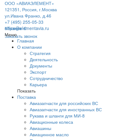
ООО «АВИАЭЛЕМЕНТ»
121351, Россия, г.Москва
ул.Ивана Франко, д.46
+7 (495) 255-05-33
office@elementavia.ru
Корзина
0
Меню
Заказать звонок
Главная
О компании
Стратегия
Деятельность
Документы
Экспорт
Сотрудничество
Карьера
Показать
Поставка
Авиазапчасти для российских ВС
Авиазапчасти для иностранных ВС
Рукава и шланги для МИ-8
Авиационные колеса
Авиашины
Авиацинное масло