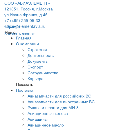
ООО «АВИАЭЛЕМЕНТ»
121351, Россия, г.Москва
ул.Ивана Франко, д.46
+7 (495) 255-05-33
office@elementavia.ru
Корзина
0
Меню
Заказать звонок
Главная
О компании
Стратегия
Деятельность
Документы
Экспорт
Сотрудничество
Карьера
Показать
Поставка
Авиазапчасти для российских ВС
Авиазапчасти для иностранных ВС
Рукава и шланги для МИ-8
Авиационные колеса
Авиашины
Авиацинное масло