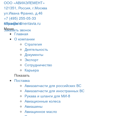
ООО «АВИАЭЛЕМЕНТ»
121351, Россия, г.Москва
ул.Ивана Франко, д.46
+7 (495) 255-05-33
office@elementavia.ru
Корзина
0
Меню
Заказать звонок
Главная
О компании
Стратегия
Деятельность
Документы
Экспорт
Сотрудничество
Карьера
Показать
Поставка
Авиазапчасти для российских ВС
Авиазапчасти для иностранных ВС
Рукава и шланги для МИ-8
Авиационные колеса
Авиашины
Авиацинное масло