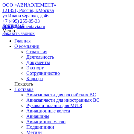
ООО «АВИАЭЛЕМЕНТ»
121351, Россия, г.Москва
ул.Ивана Франко, д.46
+7 (495) 255-05-33
Корзина
0
office@elementavia.ru
Меню
Заказать звонок
Главная
О компании
Стратегия
Деятельность
Документы
Экспорт
Сотрудничество
Карьера
Показать
Поставка
Авиазапчасти для российских ВС
Авиазапчасти для иностранных ВС
Рукава и шланги для МИ-8
Авиационные колеса
Авиашины
Авиацинное масло
Подшипники
Метизы