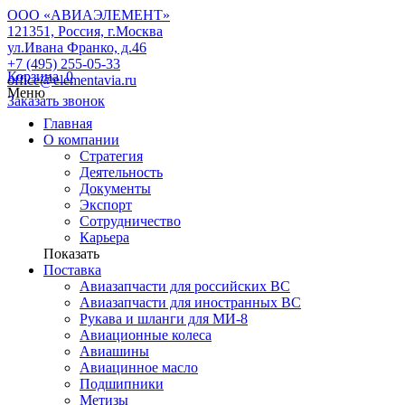
ООО «АВИАЭЛЕМЕНТ»
121351, Россия, г.Москва
ул.Ивана Франко, д.46
+7 (495) 255-05-33
Корзина
0
office@elementavia.ru
Меню
Заказать звонок
Главная
О компании
Стратегия
Деятельность
Документы
Экспорт
Сотрудничество
Карьера
Показать
Поставка
Авиазапчасти для российских ВС
Авиазапчасти для иностранных ВС
Рукава и шланги для МИ-8
Авиационные колеса
Авиашины
Авиацинное масло
Подшипники
Метизы