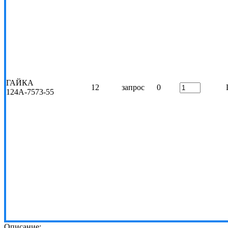
ГАЙКА
12
запрос
0
124А-7573-55
Описание: