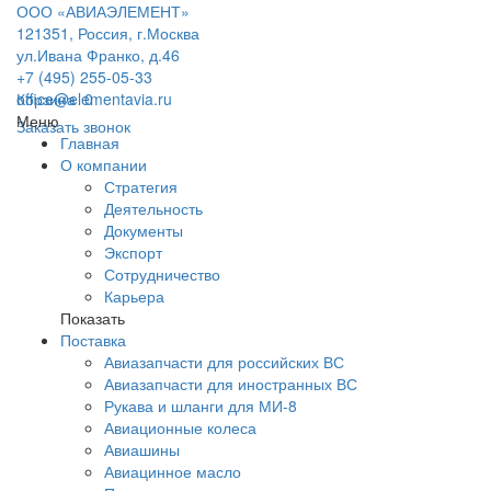
ООО «АВИАЭЛЕМЕНТ»
121351, Россия, г.Москва
ул.Ивана Франко, д.46
+7 (495) 255-05-33
office@elementavia.ru
Корзина
0
Меню
Заказать звонок
Главная
О компании
Стратегия
Деятельность
Документы
Экспорт
Сотрудничество
Карьера
Показать
Поставка
Авиазапчасти для российских ВС
Авиазапчасти для иностранных ВС
Рукава и шланги для МИ-8
Авиационные колеса
Авиашины
Авиацинное масло