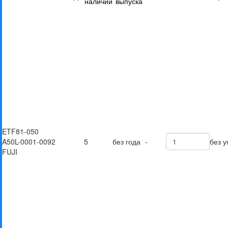
наличии
выпуска
ETF81-050
A50L-0001-0092
5
без года
-
без у
FUJI