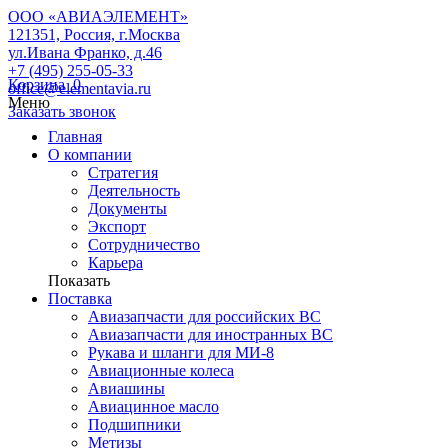
ООО «АВИАЭЛЕМЕНТ»
121351, Россия, г.Москва
ул.Ивана Франко, д.46
+7 (495) 255-05-33
Корзина
0
office@elementavia.ru
Меню
Заказать звонок
Главная
О компании
Стратегия
Деятельность
Документы
Экспорт
Сотрудничество
Карьера
Показать
Поставка
Авиазапчасти для российских ВС
Авиазапчасти для иностранных ВС
Рукава и шланги для МИ-8
Авиационные колеса
Авиашины
Авиацинное масло
Подшипники
Метизы