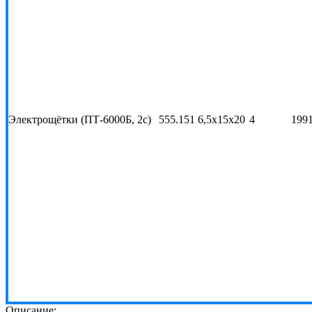
Электрощётки (ПТ-6000Б, 2с)
555.151 6,5х15х20
4
199
Описание: