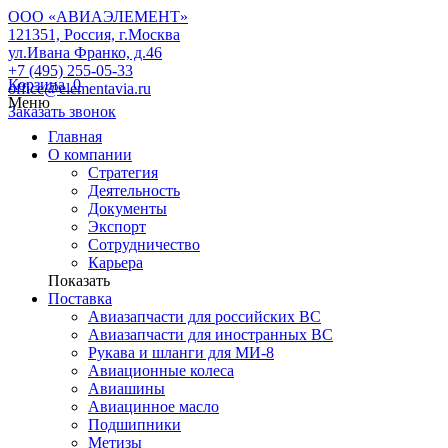
ООО «АВИАЭЛЕМЕНТ»
121351, Россия, г.Москва
ул.Ивана Франко, д.46
+7 (495) 255-05-33
Корзина
0
office@elementavia.ru
Меню
Заказать звонок
Главная
О компании
Стратегия
Деятельность
Документы
Экспорт
Сотрудничество
Карьера
Показать
Поставка
Авиазапчасти для российских ВС
Авиазапчасти для иностранных ВС
Рукава и шланги для МИ-8
Авиационные колеса
Авиашины
Авиацинное масло
Подшипники
Метизы