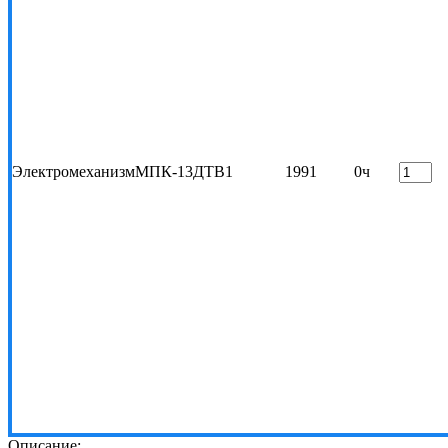
Электромеханизм
МПК-13ДТВ
1
1991
0ч
Описание: