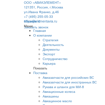
ООО «АВИАЭЛЕМЕНТ»
121351, Россия, г.Москва
ул.Ивана Франко, д.46
+7 (495) 255-05-33
office@elementavia.ru
Корзина
0
Меню
Заказать звонок
Главная
О компании
Стратегия
Деятельность
Документы
Экспорт
Сотрудничество
Карьера
Показать
Поставка
Авиазапчасти для российских ВС
Авиазапчасти для иностранных ВС
Рукава и шланги для МИ-8
Авиационные колеса
Авиашины
Авиацинное масло