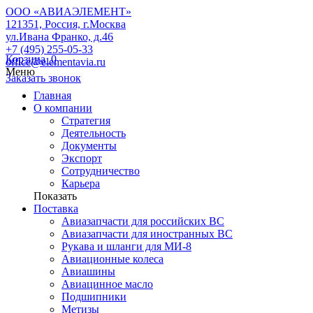
ООО «АВИАЭЛЕМЕНТ»
121351, Россия, г.Москва
ул.Ивана Франко, д.46
+7 (495) 255-05-33
Корзина
0
office@elementavia.ru
Меню
Заказать звонок
Главная
О компании
Стратегия
Деятельность
Документы
Экспорт
Сотрудничество
Карьера
Показать
Поставка
Авиазапчасти для российских ВС
Авиазапчасти для иностранных ВС
Рукава и шланги для МИ-8
Авиационные колеса
Авиашины
Авиацинное масло
Подшипники
Метизы