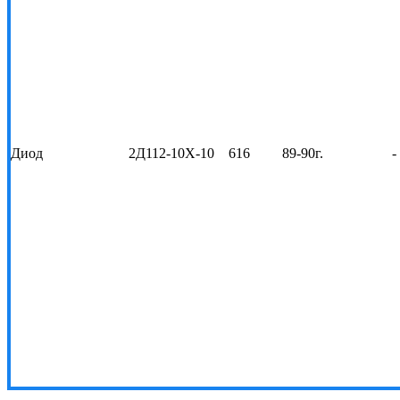
Диод
2Д112-10Х-10
616
89-90г.
-