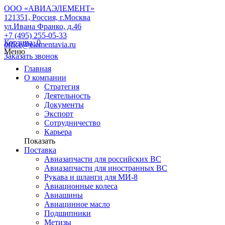
ООО «АВИАЭЛЕМЕНТ»
121351, Россия, г.Москва
ул.Ивана Франко, д.46
+7 (495) 255-05-33
Корзина
0
office@elementavia.ru
Меню
Заказать звонок
Главная
О компании
Стратегия
Деятельность
Документы
Экспорт
Сотрудничество
Карьера
Показать
Поставка
Авиазапчасти для российских ВС
Авиазапчасти для иностранных ВС
Рукава и шланги для МИ-8
Авиационные колеса
Авиашины
Авиацинное масло
Подшипники
Метизы