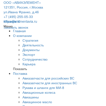
ООО «АВИАЭЛЕМЕНТ»
121351, Россия, г.Москва
ул.Ивана Франко, д.46
+7 (495) 255-05-33
office@elementavia.ru
Корзина
0
Меню
Заказать звонок
Главная
О компании
Стратегия
Деятельность
Документы
Экспорт
Сотрудничество
Карьера
Показать
Поставка
Авиазапчасти для российских ВС
Авиазапчасти для иностранных ВС
Рукава и шланги для МИ-8
Авиационные колеса
Авиашины
Авиацинное масло