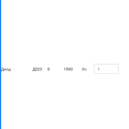
Диод
Д223
6
1990
0ч