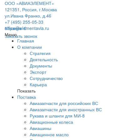
ООО «АВИАЭЛЕМЕНТ»
121351, Россия, г.Москва
ул.Ивана Франко, д.46
+7 (495) 255-05-33
office@elementavia.ru
Корзина
0
Меню
Заказать звонок
Главная
О компании
Стратегия
Деятельность
Документы
Экспорт
Сотрудничество
Карьера
Показать
Поставка
Авиазапчасти для российских ВС
Авиазапчасти для иностранных ВС
Рукава и шланги для МИ-8
Авиационные колеса
Авиашины
Авиацинное масло