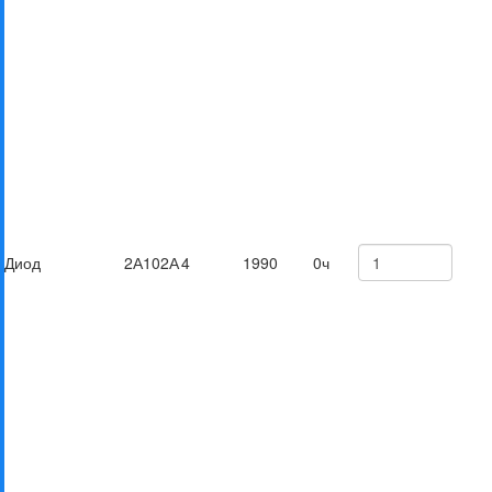
Диод
2А102А
4
1990
0ч