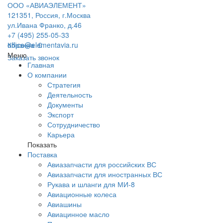
ООО «АВИАЭЛЕМЕНТ»
121351, Россия, г.Москва
ул.Ивана Франко, д.46
+7 (495) 255-05-33
office@elementavia.ru
Корзина
0
Меню
Заказать звонок
Главная
О компании
Стратегия
Деятельность
Документы
Экспорт
Сотрудничество
Карьера
Показать
Поставка
Авиазапчасти для российских ВС
Авиазапчасти для иностранных ВС
Рукава и шланги для МИ-8
Авиационные колеса
Авиашины
Авиацинное масло