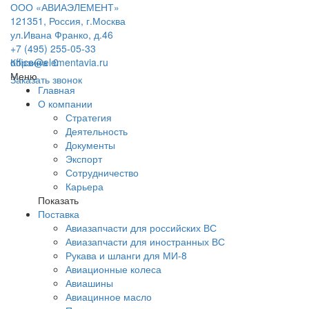
ООО «АВИАЭЛЕМЕНТ»
121351, Россия, г.Москва
ул.Ивана Франко, д.46
+7 (495) 255-05-33
office@elementavia.ru
Корзина
0
Меню
Заказать звонок
Главная
О компании
Стратегия
Деятельность
Документы
Экспорт
Сотрудничество
Карьера
Показать
Поставка
Авиазапчасти для российских ВС
Авиазапчасти для иностранных ВС
Рукава и шланги для МИ-8
Авиационные колеса
Авиашины
Авиацинное масло