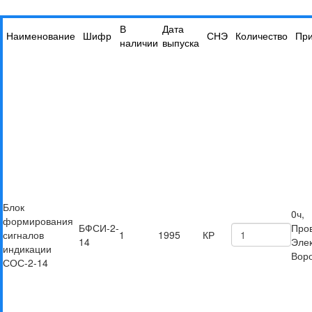
В
Дата
Наименование
Шифр
СНЭ
Количество
Пр
наличии
выпуска
Блок
0ч,
формирования
БФСИ-2-
Пров
сигналов
1
1995
КР
14
Эле
индикации
Вор
СОС-2-14