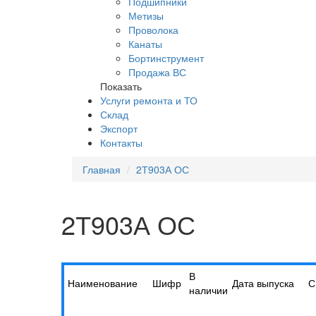
Подшипники
Метизы
Проволока
Канаты
Бортинструмент
Продажа ВС
Показать
Услуги ремонта и ТО
Склад
Экспорт
Контакты
Главная
2Т903А ОС
2Т903А ОС
В
Наименование
Шифр
Дата выпуска
С
наличии