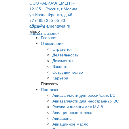
ООО «АВИАЭЛЕМЕНТ»
121351, Россия, г.Москва
ул.Ивана Франко, д.46
+7 (495) 255-05-33
office@elementavia.ru
Корзина
0
Меню
Заказать звонок
Главная
О компании
Стратегия
Деятельность
Документы
Экспорт
Сотрудничество
Карьера
Показать
Поставка
Авиазапчасти для российских ВС
Авиазапчасти для иностранных ВС
Рукава и шланги для МИ-8
Авиационные колеса
Авиашины
Авиацинное масло