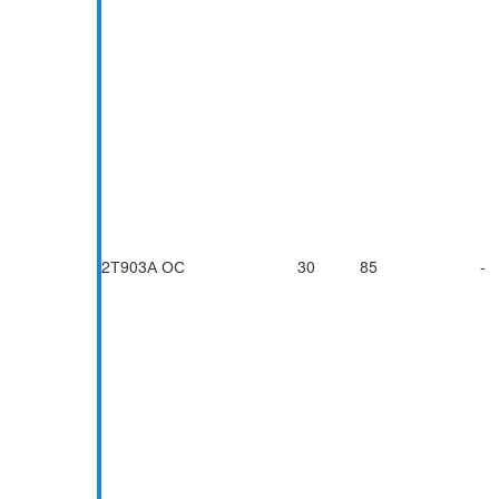
2Т903А ОС
30
85
-