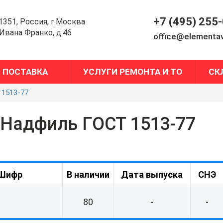
+7 (495) 255
1351, Россия, г.Москва
.Ивана Франко, д.46
office@elementav
ПОСТАВКА
УСЛУГИ РЕМОНТА И ТО
СК
 1513-77
Надфиль ГОСТ 1513-77
Шифр
В наличии
Дата выпуска
СНЭ
80
-
-