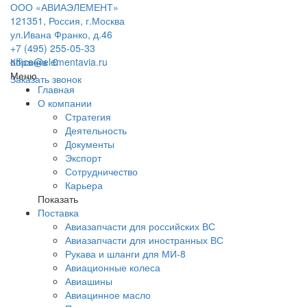
ООО «АВИАЭЛЕМЕНТ»
121351, Россия, г.Москва
ул.Ивана Франко, д.46
+7 (495) 255-05-33
office@elementavia.ru
Корзина
0
Меню
Заказать звонок
Главная
О компании
Стратегия
Деятельность
Документы
Экспорт
Сотрудничество
Карьера
Показать
Поставка
Авиазапчасти для российских ВС
Авиазапчасти для иностранных ВС
Рукава и шланги для МИ-8
Авиационные колеса
Авиашины
Авиацинное масло