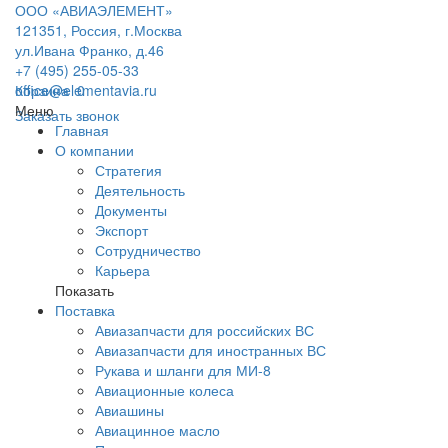
ООО «АВИАЭЛЕМЕНТ»
121351, Россия, г.Москва
ул.Ивана Франко, д.46
+7 (495) 255-05-33
office@elementavia.ru
Корзина
0
Меню
Заказать звонок
Главная
О компании
Стратегия
Деятельность
Документы
Экспорт
Сотрудничество
Карьера
Показать
Поставка
Авиазапчасти для российских ВС
Авиазапчасти для иностранных ВС
Рукава и шланги для МИ-8
Авиационные колеса
Авиашины
Авиацинное масло