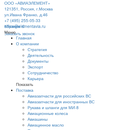
ООО «АВИАЭЛЕМЕНТ»
121351, Россия, г.Москва
ул.Ивана Франко, д.46
+7 (495) 255-05-33
office@elementavia.ru
Корзина
0
Меню
Заказать звонок
Главная
О компании
Стратегия
Деятельность
Документы
Экспорт
Сотрудничество
Карьера
Показать
Поставка
Авиазапчасти для российских ВС
Авиазапчасти для иностранных ВС
Рукава и шланги для МИ-8
Авиационные колеса
Авиашины
Авиацинное масло