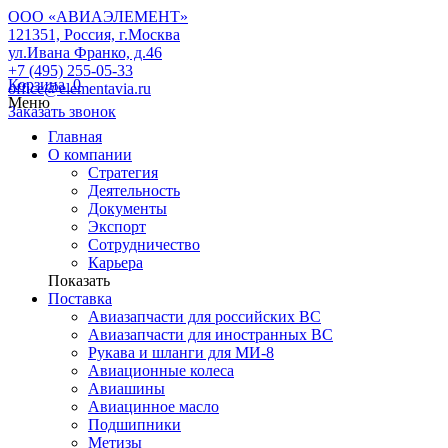
ООО «АВИАЭЛЕМЕНТ»
121351, Россия, г.Москва
ул.Ивана Франко, д.46
+7 (495) 255-05-33
Корзина
0
office@elementavia.ru
Меню
Заказать звонок
Главная
О компании
Стратегия
Деятельность
Документы
Экспорт
Сотрудничество
Карьера
Показать
Поставка
Авиазапчасти для российских ВС
Авиазапчасти для иностранных ВС
Рукава и шланги для МИ-8
Авиационные колеса
Авиашины
Авиацинное масло
Подшипники
Метизы