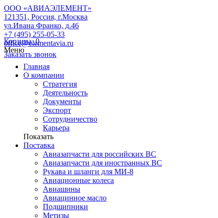
ООО «АВИАЭЛЕМЕНТ»
121351, Россия, г.Москва
ул.Ивана Франко, д.46
+7 (495) 255-05-33
Корзина
0
office@elementavia.ru
Меню
Заказать звонок
Главная
О компании
Стратегия
Деятельность
Документы
Экспорт
Сотрудничество
Карьера
Показать
Поставка
Авиазапчасти для российских ВС
Авиазапчасти для иностранных ВС
Рукава и шланги для МИ-8
Авиационные колеса
Авиашины
Авиацинное масло
Подшипники
Метизы