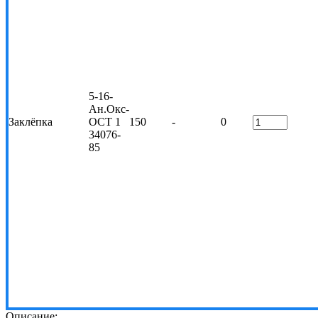
5-16-
Ан.Окс-
Заклёпка
ОСТ 1
150
-
0
34076-
85
Описание: