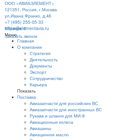
ООО «АВИАЭЛЕМЕНТ»
121351, Россия, г.Москва
ул.Ивана Франко, д.46
+7 (495) 255-05-33
office@elementavia.ru
Корзина
0
Меню
Заказать звонок
Главная
О компании
Стратегия
Деятельность
Документы
Экспорт
Сотрудничество
Карьера
Показать
Поставка
Авиазапчасти для российских ВС
Авиазапчасти для иностранных ВС
Рукава и шланги для МИ-8
Авиационные колеса
Авиашины
Авиацинное масло