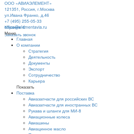
ООО «АВИАЭЛЕМЕНТ»
121351, Россия, г.Москва
ул.Ивана Франко, д.46
+7 (495) 255-05-33
office@elementavia.ru
Корзина
0
Меню
Заказать звонок
Главная
О компании
Стратегия
Деятельность
Документы
Экспорт
Сотрудничество
Карьера
Показать
Поставка
Авиазапчасти для российских ВС
Авиазапчасти для иностранных ВС
Рукава и шланги для МИ-8
Авиационные колеса
Авиашины
Авиацинное масло